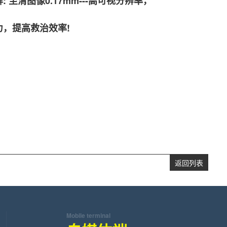
至清图像0.17mm---高可视分辨率，
，提高救治效率!
返回列表
Mobile terminal